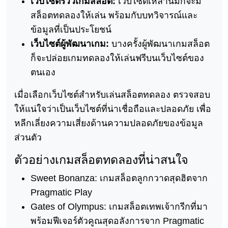
เว็บไซต์รีวิวเกมสล็อต:
เว็บไซต์เหล่านี้มักจะมี
สล็อตทดลองให้เล่น พร้อมกับบทวิจารณ์และ
ข้อมูลที่เป็นประโยชน์
เว็บไซต์ผู้พัฒนาเกม:
บางครั้งผู้พัฒนาเกมสล็อต
ก็จะปล่อยเกมทดลองให้เล่นฟรีบนเว็บไซต์ของ
ตนเอง
เมื่อเลือกเว็บไซต์สำหรับเล่นสล็อตทดลอง ตรวจสอบ
ให้แน่ใจว่าเป็นเว็บไซต์ที่น่าเชื่อถือและปลอดภัย เพื่อ
หลีกเลี่ยงความเสี่ยงด้านความปลอดภัยของข้อมูล
ส่วนตัว
ตัวอย่างเกมสล็อตทดลองที่น่าสนใจ
Sweet Bonanza: เกมสล็อตลูกกวาดสุดฮิตจาก
Pragmatic Play
Gates of Olympus: เกมสล็อตเทพเจ้ากรีกที่มา
พร้อมฟีเจอร์ตัวคูณสุดอลังการจาก Pragmatic