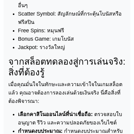
อื่นๆ
Scatter Symbol: สัญลักษณ์ที่กระตุ้นโบนัสหรือ
ฟรีสปิน
Free Spins: หมุนฟรี
Bonus Game: เกมโบนัส
Jackpot: รางวัลใหญ่
จากสล็อตทดลองสู่การเล่นจริง:
สิ่งที่ต้องรู้
เมื่อคุณมั่นใจในทักษะและความเข้าใจในเกมสล็อต
แล้ว คุณอาจต้องการลองเล่นด้วยเงินจริง นี่คือสิ่งที่
ต้องพิจารณา:
เลือกคาสิโนออนไลน์ที่น่าเชื่อถือ:
ตรวจสอบใบ
อนุญาต รีวิว และความปลอดภัยของเว็บไซต์
กำหนดงบประมาณ:
กำหนดงบประมาณสำหรับ