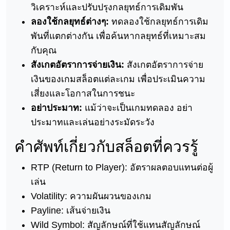
วิเคราะห์และปรับปรุงกลยุทธ์การเดิมพัน
ลองใช้กลยุทธ์ต่างๆ:
ทดลองใช้กลยุทธ์การเดิม
พันที่แตกต่างกัน เพื่อค้นหากลยุทธ์ที่เหมาะสม
กับคุณ
สังเกตอัตราการจ่ายเงิน:
สังเกตอัตราการจ่าย
เงินของเกมสล็อตแต่ละเกม เพื่อประเมินความ
เสี่ยงและโอกาสในการชนะ
อย่าประมาท:
แม้ว่าจะเป็นเกมทดลอง อย่า
ประมาทและเล่นอย่างระมัดระวัง
คำศัพท์เกี่ยวกับสล็อตที่ควรรู้
RTP (Return to Player): อัตราผลตอบแทนต่อผู้
เล่น
Volatility: ความผันผวนของเกม
Payline: เส้นจ่ายเงิน
Wild Symbol: สัญลักษณ์ที่ใช้แทนสัญลักษณ์