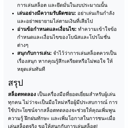
การเล่นสล็อต และยึดมั่นในงบประมาณนั้น
เล่นอย่างมีความรับผิดชอบ:
อย่าเล่นเกินกำลัง
และอย่าพยายามไล่ตามเงินที่เสียไป
อ่านข้อกำหนดและเงื่อนไข:
ทำความเข้าใจข้อ
กำหนดและเงื่อนไขของโบนัสและโปรโมชั่น
ต่างๆ
สนุกกับการเล่น:
จำไว้ว่าการเล่นสล็อตควรเป็น
เรื่องสนุก หากคุณรู้สึกเครียดหรือไม่พอใจ ให้
หยุดเล่นทันที
สรุป
สล็อตทดลอง
เป็นเครื่องมือที่ยอดเยี่ยมสำหรับผู้เล่น
ทุกคน ไม่ว่าจะเป็นมือใหม่หรือผู้มีประสบการณ์ การ
ใช้ประโยชน์จากสล็อตทดลองจะช่วยให้คุณเพิ่มพูน
ความรู้ ฝึกฝนทักษะ และเพิ่มโอกาสในการชนะเมื่อ
เล่นสล็อตจริง ขอให้สนุกกับการเล่นสล็อต!