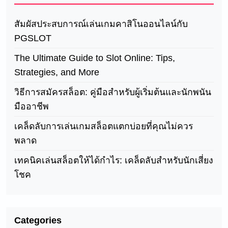
สัมผัสประสบการณ์เล่นเกมคาสิโนออนไลน์กับ
PGSLOT
The Ultimate Guide to Slot Online: Tips,
Strategies, and More
วิธีการสมัครสล็อต: คู่มือสำหรับผู้เริ่มต้นและนักพนัน
มืออาชีพ
เคล็ดลับการเล่นเกมสล็อตแตกบ่อยที่คุณไม่ควร
พลาด
เทคนิคเล่นสล็อตให้ได้กำไร: เคล็ดลับสำหรับนักเสี่ยง
โชค
Categories