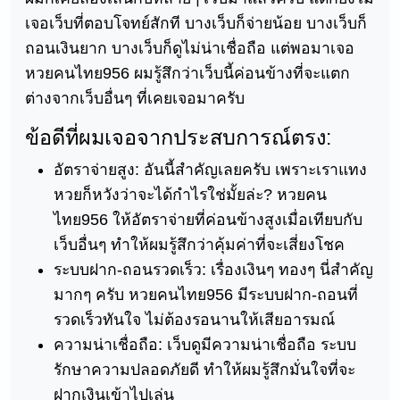
เจอเว็บที่ตอบโจทย์สักที บางเว็บก็จ่ายน้อย บางเว็บก็
ถอนเงินยาก บางเว็บก็ดูไม่น่าเชื่อถือ แต่พอมาเจอ
หวยคนไทย956 ผมรู้สึกว่าเว็บนี้ค่อนข้างที่จะแตก
ต่างจากเว็บอื่นๆ ที่เคยเจอมาครับ
ข้อดีที่ผมเจอจากประสบการณ์ตรง:
อัตราจ่ายสูง: อันนี้สำคัญเลยครับ เพราะเราแทง
หวยก็หวังว่าจะได้กำไรใช่มั้ยล่ะ? หวยคน
ไทย956 ให้อัตราจ่ายที่ค่อนข้างสูงเมื่อเทียบกับ
เว็บอื่นๆ ทำให้ผมรู้สึกว่าคุ้มค่าที่จะเสี่ยงโชค
ระบบฝาก-ถอนรวดเร็ว: เรื่องเงินๆ ทองๆ นี่สำคัญ
มากๆ ครับ หวยคนไทย956 มีระบบฝาก-ถอนที่
รวดเร็วทันใจ ไม่ต้องรอนานให้เสียอารมณ์
ความน่าเชื่อถือ: เว็บดูมีความน่าเชื่อถือ ระบบ
รักษาความปลอดภัยดี ทำให้ผมรู้สึกมั่นใจที่จะ
ฝากเงินเข้าไปเล่น