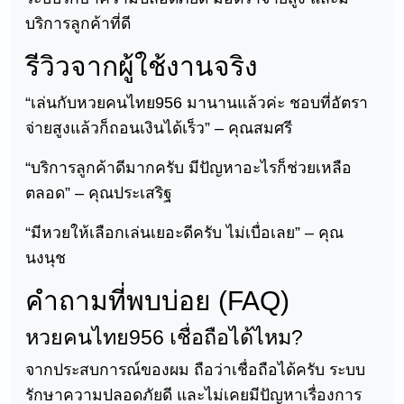
บริการลูกค้าที่ดี
รีวิวจากผู้ใช้งานจริง
“เล่นกับหวยคนไทย956 มานานแล้วค่ะ ชอบที่อัตรา
จ่ายสูงแล้วก็ถอนเงินได้เร็ว” – คุณสมศรี
“บริการลูกค้าดีมากครับ มีปัญหาอะไรก็ช่วยเหลือ
ตลอด” – คุณประเสริฐ
“มีหวยให้เลือกเล่นเยอะดีครับ ไม่เบื่อเลย” – คุณ
นงนุช
คำถามที่พบบ่อย (FAQ)
หวยคนไทย956 เชื่อถือได้ไหม?
จากประสบการณ์ของผม ถือว่าเชื่อถือได้ครับ ระบบ
รักษาความปลอดภัยดี และไม่เคยมีปัญหาเรื่องการ