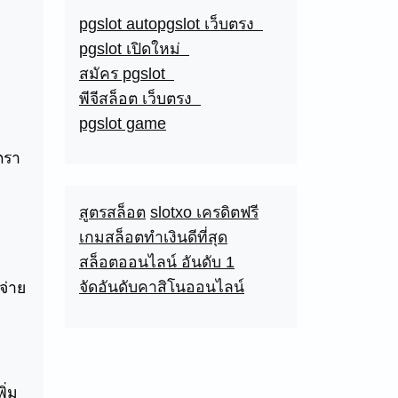
pgslot auto
pgslot เว็บตรง
pgslot เปิดใหม่
สมัคร pgslot
พีจีสล็อต เว็บตรง
pgslot game
ตรา
สูตรสล็อต
slotxo เครดิตฟรี
เกมสล็อตทำเงินดีที่สุด
สล็อตออนไลน์ อันดับ 1
จัดอันดับคาสิโนออนไลน์
จ่าย
ิ่ม