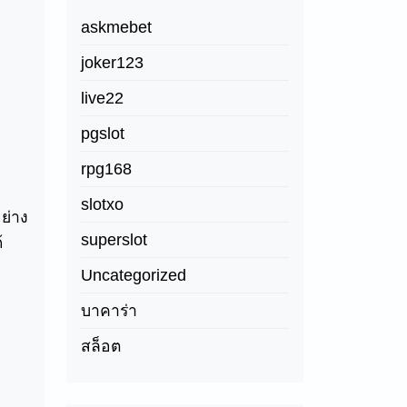
askmebet
joker123
live22
pgslot
rpg168
slotxo
ย่าง
superslot
้
Uncategorized
บาคาร่า
สล็อต