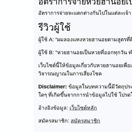
อัตราการจ่ายหวยฮานอยเป
อัตราการจ่ายจะแตกต่างกันไปในแต่ละเจ้า 
รีวิวผู้ใช้
ผู้ใช้ A: “ผมลองแทงหวยฮานอยตามสูตรที่ศ
ผู้ใช้ B: “หวยฮานอยเป็นหวยที่ออกทุกวัน ทำ
เว็บไซต์นี้ให้ข้อมูลเกี่ยวกับหวยฮานอยเพื
วิจารณญาณในการเสี่ยงโชค
Disclaimer:
ข้อมูลในบทความนี้มีวัตถุประส
ใดๆ ที่เกิดขึ้นจากการนำข้อมูลไปใช้ โป
อ้างอิงข้อมูล:
เว็บไซต์หลัก
สมัครสมาชิก:
สมัครสมาชิก