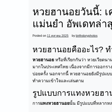
หวยฮานอยวันนี้: 
แม่นยำ อัพเดทล่าส
Posted on
11 ตุลาคม 2025
by
birthstoryphotos
หวยฮานอยคืออะไร? ทำ
หวยฮานอย
หรือที่เรียกกันว่า หวยเวียดน
มากในประเทศไทย เนื่องจากมีการออกรางวัลท
บ่อยครั้ง นอกจากนี้ หวยฮานอยยังมีรูปแบ
ทำความเข้าใจและเล่นตาม
รูปแบบการแทงหวยฮา
การ
แทงหวยฮานอย
นั้น มีรูปแบบที่หลาก