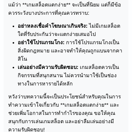
แม้ว่า **เกมสล็อตแตกง่าย** จะเป็นที่นิยม แต่ก็มีข้อ
ควรระวังบางประการที่คุณควรทราบ:
อย่าหลงเชื่อคำโฆษณาเกินจริง:
ไม่มีเกมสล็อต
ใดที่รับประกันว่าจะแตกง่ายเสมอไป
อย่าใช้โปรแกรมโกง:
การใช้โปรแกรมโกงเป็น
สิ่งผิดกฎหมาย และอาจทำให้คุณถูกแบนจากคา
สิโน
เล่นอย่างมีความรับผิดชอบ:
เกมสล็อตควรเป็น
กิจกรรมที่สนุกสนาน ไม่ควรนำมาใช้เป็นช่อง
ทางในการหารายได้หลัก
หวังว่าบทความนี้จะเป็นประโยชน์สำหรับคุณในการ
ทำความเข้าใจเกี่ยวกับ **เกมสล็อตแตกง่าย** และ
ช่วยเพิ่มโอกาสในการทำกำไรของคุณ ขอให้คุณ
สนุกกับการเล่นเกมสล็อต และอย่าลืมเล่นอย่างมี
ความรับผิดชอบ!