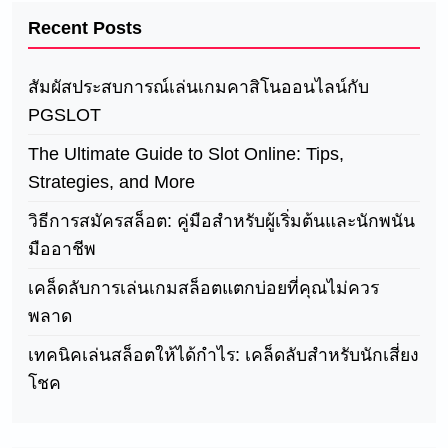
Recent Posts
สัมผัสประสบการณ์เล่นเกมคาสิโนออนไลน์กับ
PGSLOT
The Ultimate Guide to Slot Online: Tips,
Strategies, and More
วิธีการสมัครสล็อต: คู่มือสำหรับผู้เริ่มต้นและนักพนัน
มืออาชีพ
เคล็ดลับการเล่นเกมสล็อตแตกบ่อยที่คุณไม่ควร
พลาด
เทคนิคเล่นสล็อตให้ได้กำไร: เคล็ดลับสำหรับนักเสี่ยง
โชค