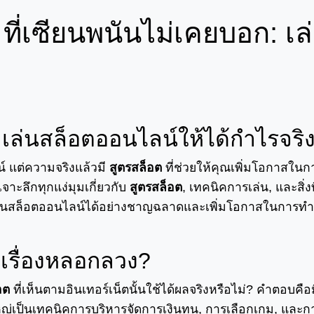
ที่เซียนพนันไม่เคยบอก: เล
เล่นสล็อตออนไลน์ให้ได้กำไรจริ
 แต่ความจริงแล้วมี
สูตรสล็อต
ที่ช่วยให้คุณเพิ่มโอกาสในก
จาะลึกทุกแง่มุมเกี่ยวกับ
สูตรสล็อต
, เทคนิคการเล่น, และสิ่งท
ารถเล่นสล็อตออนไลน์ได้อย่างชาญฉลาดและเพิ่มโอกาสในการทำ
่เรื่องหลอกลวง?
อต
ที่เห็นตามอินเทอร์เน็ตนั้นใช้ได้ผลจริงหรือไม่? คำตอบคือมี
่วนใหญ่เป็นเทคนิคการบริหารจัดการเงินทุน, การเลือกเกม, และก