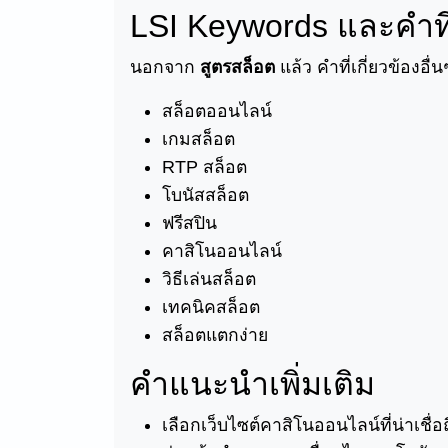
LSI Keywords และคำที่
นอกจาก
สูตรสล็อต
แล้ว คำที่เกี่ยวข้องอื่นๆ
สล็อตออนไลน์
เกมสล็อต
RTP สล็อต
โบนัสสล็อต
ฟรีสปิน
คาสิโนออนไลน์
วิธีเล่นสล็อต
เทคนิคสล็อต
สล็อตแตกง่าย
คำแนะนำเพิ่มเติม
เลือกเว็บไซต์คาสิโนออนไลน์ที่น่าเชื