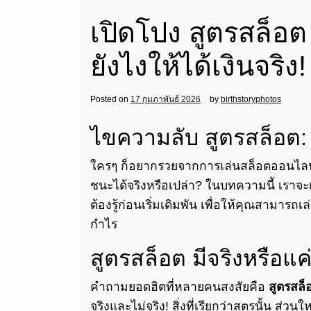
เปิดโปง สูตรสล็อต 
ยังไงให้ได้เงินจริง!
Posted on
17 กุมภาพันธ์ 2026
by
birthstoryphotos
ไขความลับ สูตรสล็อต: 
ใครๆ ก็อยากรวยจากการเล่นสล็อตออนไลน์
ชนะได้จริงหรือเปล่า? ในบทความนี้ เราจะเ
ต้องรู้ก่อนเริ่มเดิมพัน เพื่อให้คุณสาม
กำไร
สูตรสล็อต มีจริงหรือแค
คำถามยอดฮิตที่หลายคนสงสัยคือ
สูตรสล็
จริงและไม่จริง! สิ่งที่เรียกว่าสูตรนั้น ส