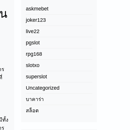
askmebet
่น
joker123
live22
pgslot
rpg168
ง
slotxo
าร
superslot
ี่
Uncategorized
บาคาร่า
สล็อต
ทั้ง
าร