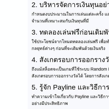
2. บริหารจัดการเงินทุนอ
กำหนดงบประมาณในการเล่นแต่ละครั้ง และไม่
จำนวนที่เหมาะสมกับเงินทุนที่มี
3. ทดลองเล่นฟรีก่อนเดิมพั
ใช้ประโยชน์จากโหมดทดลองเล่นฟรี เพื่อทำ
กลยุทธ์ต่างๆ ก่อนที่จะเดิมพันด้วยเงินจริง
4. สังเกตรอบการออกรางว
ถึงแม้สล็อตจะเป็นเกมที่ใช้ระบบ Random
สังเกตรอบการออกรางวัลได้ โดยการสังเก
5. รู้จัก Payline และวิธีกา
ทำความเข้าใจเกี่ยวกับ Payline และวิธีกา
อย่างมีประสิทธิภาพ