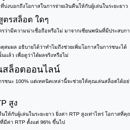
่าที่บ่งบอกถึงโอกาสในการจ่ายเงินคืนให้กับผู้เล่นในระยะยาว
อ สูตรสล็อต ใดๆ
ว่ามีความน่าเชื่อถือหรือไม่ มาจากเซียนพนันที่มีประสบกา
เหตุสมผล อธิบายได้ว่าทำไมถึงช่วยเพิ่มโอกาสในการชนะได้
้นแล้ว เพื่อดูว่าได้ผลจริงหรือไม่
นสล็อตออนไลน์
การชนะ 100% แต่เทคนิคเหล่านี้จะช่วยให้คุณเล่นสล็อตได้อย่
TP สูง
คืนให้กับผู้เล่นในระยะยาว ยิ่งค่า RTP สูงเท่าไหร่ โอกาสที่ค
ที่มีค่า RTP ตั้งแต่ 96% ขึ้นไป