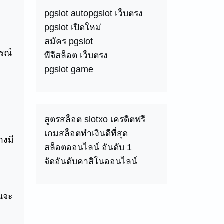
pgslot auto
pgslot เว็บตรง
pgslot เปิดใหม่
สมัคร pgslot
รณ์
พีจีสล็อต เว็บตรง
pgslot game
สูตรสล็อต
slotxo เครดิตฟรี
เกมสล็อตทำเงินดีที่สุด
างมี
สล็อตออนไลน์ อันดับ 1
จัดอันดับคาสิโนออนไลน์
ุณจะ