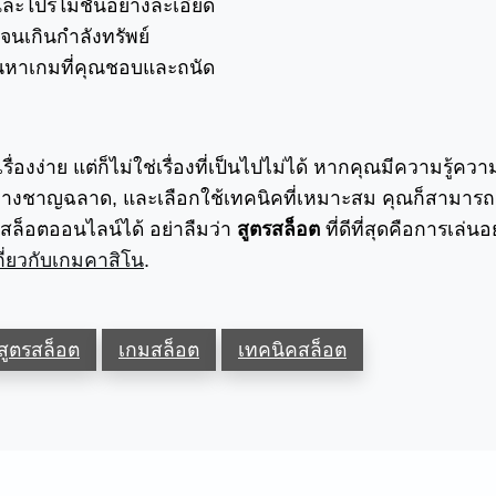
ละโปรโมชั่นอย่างละเอียด
จนเกินกำลังทรัพย์
้นหาเกมที่คุณชอบและถนัด
่องง่าย แต่ก็ไม่ใช่เรื่องที่เป็นไปไม่ได้ หากคุณมีความรู้ควา
นอย่างชาญฉลาด, และเลือกใช้เทคนิคที่เหมาะสม คุณก็สามารถเ
็อตออนไลน์ได้ อย่าลืมว่า
สูตรสล็อต
ที่ดีที่สุดคือการเล่นอ
มเกี่ยวกับเกมคาสิโน
.
สูตรสล็อต
เกมสล็อต
เทคนิคสล็อต