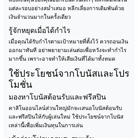
แต่ละรอบอย่างสม่ำเสมอ หลีกเลี่ยงการเดิมพันด้วย
เงินจำนวนมากในครั้งเดียว
รู้จักหยุดเมื่อได้กำไร
เมื่อคุณได้รับกำไรตามเป้าหมายที่ตั้งไว้ ควรถอนเงิน
ออกมาทันที อย่าพยายามเล่นต่อเพื่อหวังจะทำกำไร
มากขึ้น เพราะอาจทำให้เสียเงินที่ได้มาทั้งหมด
ใช้ประโยชน์จากโบนัสและโปร
โมชั่น
มองหาโบนัสต้อนรับและฟรีสปิน
คาสิโนออนไลน์ส่วนใหญ่มักจะเสนอโบนัสต้อนรับ
และฟรีสปินให้กับผู้เล่นใหม่ ใช้ประโยชน์จากโบนัส
เหล่านี้เพื่อเพิ่มเงินทุนในการเล่น