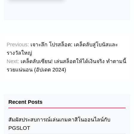
แนะแนว
Previous:
เจาะลึก โปรสล็อต: เคล็ดลับสู่โบนัสและ
เรื่อง
รางวัลใหญ่
Next:
เคล็ดลับเซียน! เล่นสล็อตให้ได้เงินจริง ทำตามนี้
รวยแน่นอน (อัปเดต 2024)
Recent Posts
สัมผัสประสบการณ์เล่นเกมคาสิโนออนไลน์กับ
PGSLOT