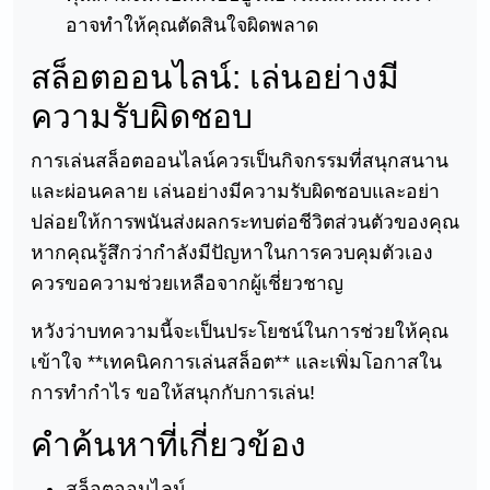
อาจทำให้คุณตัดสินใจผิดพลาด
สล็อตออนไลน์: เล่นอย่างมี
ความรับผิดชอบ
การเล่นสล็อตออนไลน์ควรเป็นกิจกรรมที่สนุกสนาน
และผ่อนคลาย เล่นอย่างมีความรับผิดชอบและอย่า
ปล่อยให้การพนันส่งผลกระทบต่อชีวิตส่วนตัวของคุณ
หากคุณรู้สึกว่ากำลังมีปัญหาในการควบคุมตัวเอง
ควรขอความช่วยเหลือจากผู้เชี่ยวชาญ
หวังว่าบทความนี้จะเป็นประโยชน์ในการช่วยให้คุณ
เข้าใจ **เทคนิคการเล่นสล็อต** และเพิ่มโอกาสใน
การทำกำไร ขอให้สนุกกับการเล่น!
คำค้นหาที่เกี่ยวข้อง
สล็อตออนไลน์