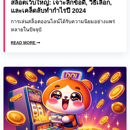
สล็อตเว็บใหญ่: เจาะลึกข้อดี, วิธีเลือก,
และเคล็ดลับทำกำไรปี 2024
การเล่นสล็อตออนไลน์ได้รับความนิยมอย่างแพร่
หลายในปัจจุบั
READ MORE