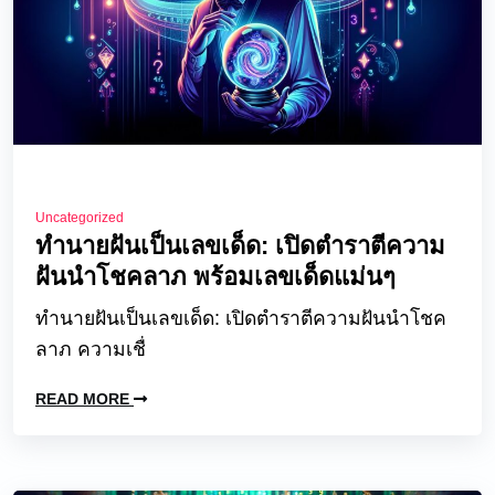
Uncategorized
ทำนายฝันเป็นเลขเด็ด: เปิดตำราตีความ
ฝันนำโชคลาภ พร้อมเลขเด็ดแม่นๆ
ทำนายฝันเป็นเลขเด็ด: เปิดตำราตีความฝันนำโชค
ลาภ ความเชื่
READ MORE