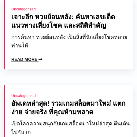
Uncategorized
เจาะลึก หวยย้อนหลัง: ค้นหาเลขเด็ด
แนวทางเสี่ยงโชค และสถิติสำคัญ
การค้นหา หวยย้อนหลัง เป็นสิ่งที่นักเสี่ยงโชคหลาย
ท่านให้
READ MORE
Uncategorized
อัพเดทล่าสุด! รวมเกมสล็อตมาใหม่ แตก
ง่าย จ่ายจริง ที่คุณห้ามพลาด
เปิดโลกความสนุกกับเกมสล็อตมาใหม่ล่าสุด ตื่นเต้น
ไปกับ เก