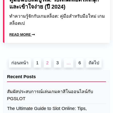
และเข้าใจง่าย (ปี 2024)
ทำความรู้จักกับเกมสล็อต: คู่มือสำหรับมือใหม่ เกม
สล็อตเป
READ MORE
Posts
ก่อนหน้า
1
2
3
…
6
ถัดไป
pagination
Recent Posts
สัมผัสประสบการณ์เล่นเกมคาสิโนออนไลน์กับ
PGSLOT
The Ultimate Guide to Slot Online: Tips,