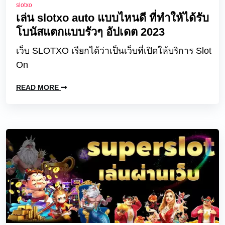
slotxo
เล่น slotxo auto แบบไหนดี ที่ทำให้ได้รับ
โบนัสแตกแบบรัวๆ อัปเดต 2023
เว็บ SLOTXO เรียกได้ว่าเป็นเว็บที่เปิดให้บริการ Slot
On
READ MORE