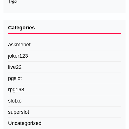
โชค
Categories
askmebet
joker123
live22
pgslot
rpg168
slotxo
superslot
Uncategorized