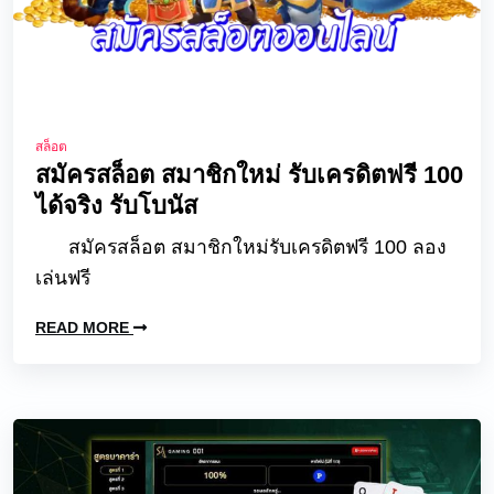
สล็อต
สมัครสล็อต สมาชิกใหม่ รับเครดิตฟรี 100
ได้จริง รับโบนัส
สมัครสล็อต สมาชิกใหม่รับเครดิตฟรี 100 ลอง
เล่นฟรี
READ MORE