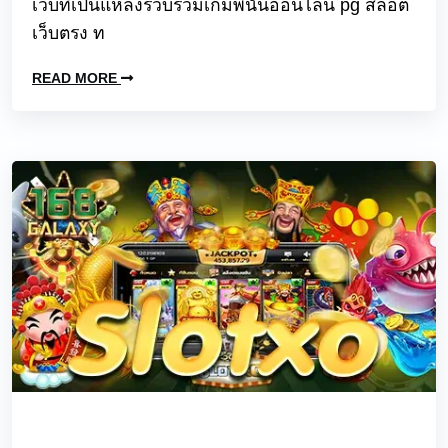
เว็บที่เป็นแหล่งรวบรวมเกมพนันออนไลน์ pg สล็อต
เว็บตรง ท
READ MORE