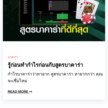
บาคาร่า
รู้ก่อนทำกำไรก่อนกับสูตรบาคาร่า
กำไรบาคาร่าว่าหายาก สูตรบาคาร่า หายากกว่า คุณ
จะเชื่อไหม
READ MORE