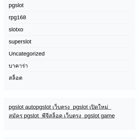
pgslot
rpg168
slotxo
superslot
Uncategorized
บาคาร่า
สล็อต
pgslot auto
pgslot เว็บตรง
pgslot เปิดใหม่
สมัคร pgslot
พีจีสล็อต เว็บตรง
pgslot game