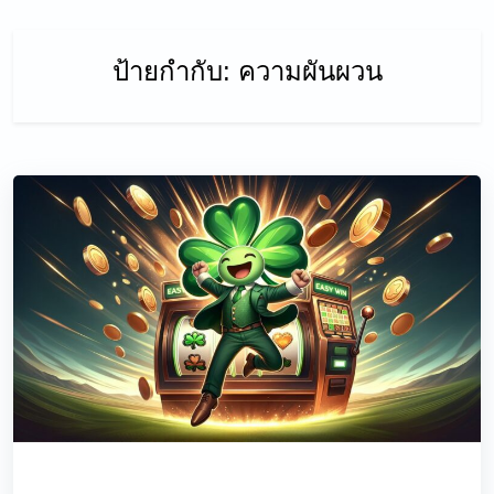
ป้ายกำกับ:
ความผันผวน