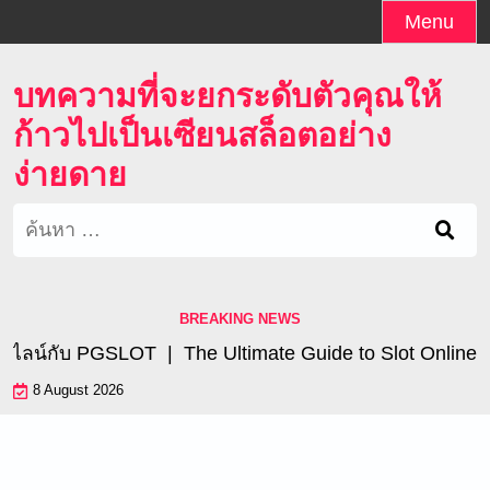
Skip
Menu
to
content
บทความที่จะยกระดับตัวคุณให้
ก้าวไปเป็นเซียนสล็อตอย่าง
ง่ายดาย
ค้นหา
สำหรับ:
BREAKING NEWS
อนไลน์กับ PGSLOT |
The Ultimate Guide to Slot Online: 
8 August 2026