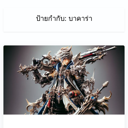
ป้ายกำกับ:
บาคาร่า