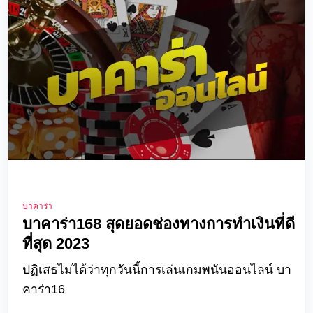
บาคาร่า
บาคาร่า168 สุดยอดช่องทางการทำเงินที่ดี
ที่สุด 2023
ปฏิเสธไม่ได้ว่าทุกวันนี้การเล่นเกมพนันออนไลน์ บา
คาร่า16