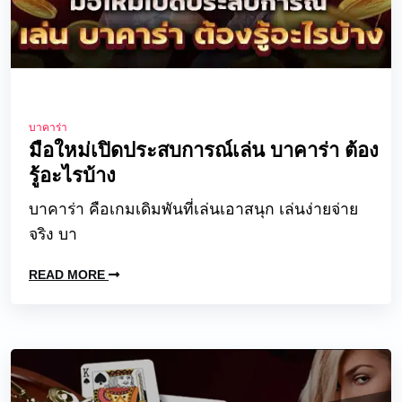
บาคาร่า
มือใหม่เปิดประสบการณ์เล่น บาคาร่า ต้อง
รู้อะไรบ้าง
บาคาร่า คือเกมเดิมพันที่เล่นเอาสนุก เล่นง่ายจ่าย
จริง บา
READ MORE