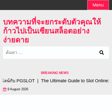
Skip
Menu
to
content
บทความที่จะยกระดับตัวคุณให้
ก้าวไปเป็นเซียนสล็อตอย่าง
ง่ายดาย
ค้นหา
สำหรับ:
BREAKING NEWS
นไลน์กับ PGSLOT |
The Ultimate Guide to Slot Online: 
9 August 2026