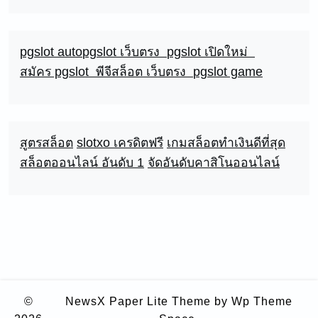
pgslot auto
pgslot เว็บตรง
pgslot เปิดใหม่
สมัคร pgslot
พีจีสล็อต เว็บตรง
pgslot game
สูตรสล็อต
slotxo เครดิตฟรี
เกมสล็อตทำเงินดีที่สุด
สล็อตออนไลน์ อันดับ 1
จัดอันดับคาสิโนออนไลน์
©
NewsX Paper Lite Theme
by Wp Theme