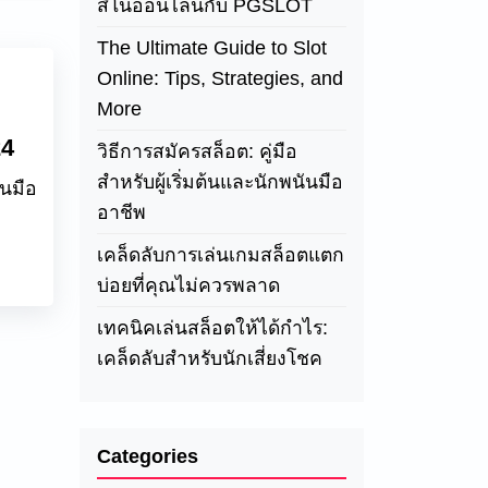
สิโนออนไลน์กับ PGSLOT
The Ultimate Guide to Slot
Online: Tips, Strategies, and
More
24
วิธีการสมัครสล็อต: คู่มือ
สำหรับผู้เริ่มต้นและนักพนันมือ
่นมือ
อาชีพ
เคล็ดลับการเล่นเกมสล็อตแตก
บ่อยที่คุณไม่ควรพลาด
เทคนิคเล่นสล็อตให้ได้กำไร:
เคล็ดลับสำหรับนักเสี่ยงโชค
Categories