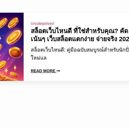
Uncategorized
สล็อตเว็บไหนดี ที่ใช่สำหรับคุณ? คัด
เน้นๆ เว็บสล็อตแตกง่าย จ่ายจริง 20
สล็อตเว็บไหนดี: คู่มือฉบับสมบูรณ์สำหรับนักปั
ใหม่แล
READ MORE