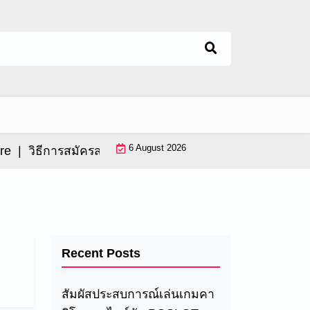
6 August 2026
e |
วิธีการสมัครสล็อต: คู่มือสำหรับผู้เริ่มต้นและนักพนันมือ
Recent Posts
สัมผัสประสบการณ์เล่นเกมคา