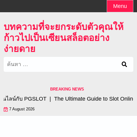
Skip
Menu
to
content
บทความที่จะยกระดับตัวคุณให้
ก้าวไปเป็นเซียนสล็อตอย่าง
ง่ายดาย
ค้นหา
สำหรับ:
BREAKING NEWS
นไลน์กับ PGSLOT |
The Ultimate Guide to Slot Online: T
7 August 2026