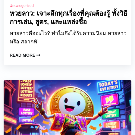
Uncategorized
หวยลาว: เจาะลึกทุกเรื่องที่คุณต้องรู้ ทั้งวิธี
การเล่น, สูตร, และแหล่งซื้อ
หวยลาวคืออะไร? ทำไมถึงได้รับความนิยม หวยลาว
หรือ สลากพั
READ MORE