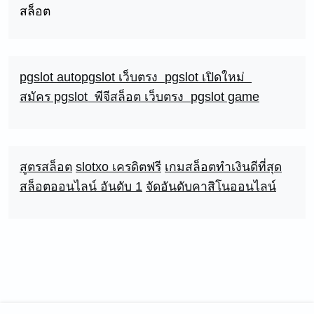
สล็อต
pgslot auto
pgslot เว็บตรง
pgslot เปิดใหม่
สมัคร pgslot
พีจีสล็อต เว็บตรง
pgslot game
สูตรสล็อต
slotxo เครดิตฟรี
เกมสล็อตทำเงินดีที่สุด
สล็อตออนไลน์ อันดับ 1
จัดอันดับคาสิโนออนไลน์