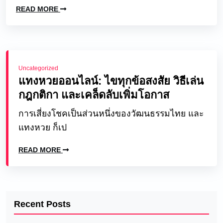
READ MORE
Uncategorized
แทงหวยออนไลน์: ไขทุกข้อสงสัย วิธีเล่น
กฎกติกา และเคล็ดลับเพิ่มโอกาส
การเสี่ยงโชคเป็นส่วนหนึ่งของวัฒนธรรมไทย และ
แทงหวย ก็เป
READ MORE
Recent Posts