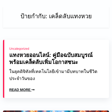
ป้ายกำกับ:
เคล็ดลับแทงหวย
Uncategorized
แทงหวยออนไลน์: คู่มือฉบับสมบูรณ์
พร้อมเคล็ดลับเพิ่มโอกาสชนะ
ในยุคดิจิทัลที่เทคโนโลยีเข้ามามีบทบาทในชีวิต
ประจำวันของ
READ MORE