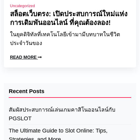
Uncategorized
สล็อตเว็บตรง: เปิดประสบการณ์ใหม่แห่ง
การเดิมพันออนไลน์ ที่คุณต้องลอง!
ในยุคดิจิทัลที่เทคโนโลยีเข้ามามีบทบาทในชีวิต
ประจำวันของ
READ MORE
Recent Posts
สัมผัสประสบการณ์เล่นเกมคาสิโนออนไลน์กับ
PGSLOT
The Ultimate Guide to Slot Online: Tips,
Strategies, and More