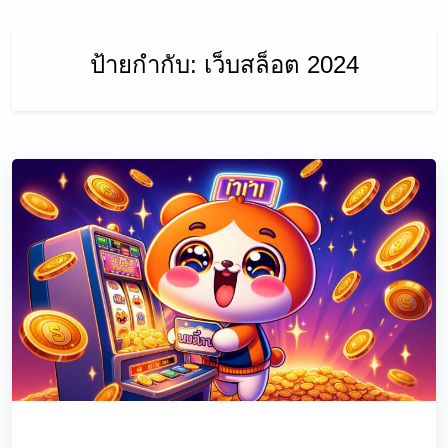
ป้ายกำกับ:
เว็บสล็อต 2024