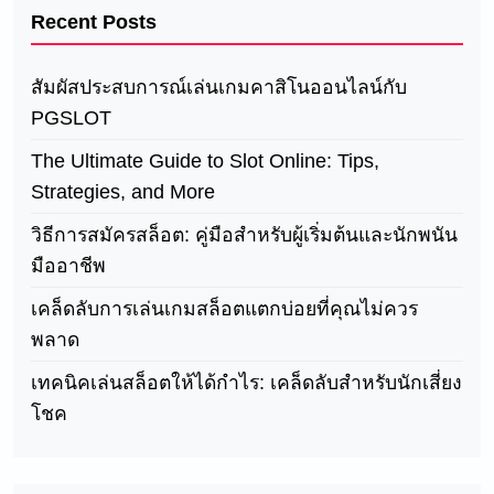
Recent Posts
สัมผัสประสบการณ์เล่นเกมคาสิโนออนไลน์กับ
PGSLOT
The Ultimate Guide to Slot Online: Tips,
Strategies, and More
วิธีการสมัครสล็อต: คู่มือสำหรับผู้เริ่มต้นและนักพนัน
มืออาชีพ
เคล็ดลับการเล่นเกมสล็อตแตกบ่อยที่คุณไม่ควร
พลาด
เทคนิคเล่นสล็อตให้ได้กำไร: เคล็ดลับสำหรับนักเสี่ยง
โชค