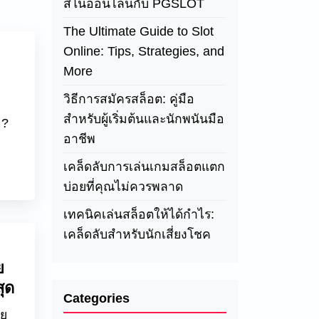
สิโนออนไลน์กับ PGSLOT
The Ultimate Guide to Slot
Online: Tips, Strategies, and
More
วิธีการสมัครสล็อต: คู่มือ
สำหรับผู้เริ่มต้นและนักพนันมือ
ม?
อาชีพ
เคล็ดลับการเล่นเกมสล็อตแตก
บ่อยที่คุณไม่ควรพลาด
เทคนิคเล่นสล็อตให้ได้กำไร:
เคล็ดลับสำหรับนักเสี่ยงโชค
ย
ุด
Categories
วย