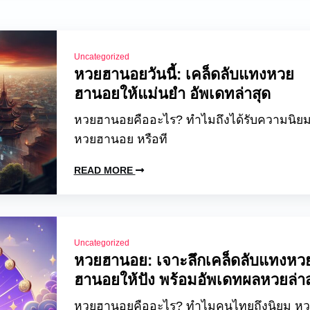
Uncategorized
หวยฮานอยวันนี้: เคล็ดลับแทงหวย
ฮานอยให้แม่นยำ อัพเดทล่าสุด
หวยฮานอยคืออะไร? ทำไมถึงได้รับความนิย
หวยฮานอย หรือที
READ MORE
Uncategorized
หวยฮานอย: เจาะลึกเคล็ดลับแทงหว
ฮานอยให้ปัง พร้อมอัพเดทผลหวยล่าส
หวยฮานอยคืออะไร? ทำไมคนไทยถึงนิยม ห