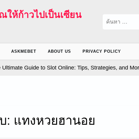
ณให้ก้าวไปเป็นเซียน
ค้นหา
สำหรับ:
ASKMEBET
ABOUT US
PRIVACY POLICY
timate Guide to Slot Online: Tips, Strategies, and More
ับ:
แทงหวยฮานอย