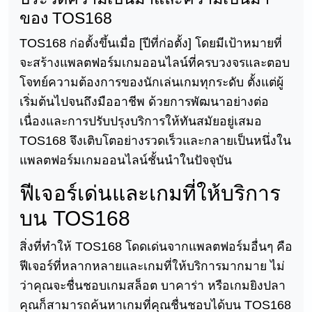
ของ TOS168
TOS168 ก่อตั้งขึ้นเมื่อ [ปีที่ก่อตั้ง] โดยมีเป้าหมายที่
จะสร้างแพลตฟอร์มเกมออนไลน์ที่ครบวงจรและตอบ
โจทย์ความต้องการของนักเล่นเกมทุกระดับ ตั้งแต่ผู้
เริ่มต้นไปจนถึงมืออาชีพ ด้วยการพัฒนาอย่างต่อ
เนื่องและการปรับปรุงบริการให้ทันสมัยอยู่เสมอ
TOS168 จึงเติบโตอย่างรวดเร็วและกลายเป็นหนึ่งใน
แพลตฟอร์มเกมออนไลน์ชั้นนำในปัจจุบัน
ฟีเจอร์เด่นและเกมที่ให้บริการ
บน TOS168
สิ่งที่ทำให้ TOS168 โดดเด่นจากแพลตฟอร์มอื่นๆ คือ
ฟีเจอร์ที่หลากหลายและเกมที่ให้บริการมากมาย ไม่
ว่าคุณจะชื่นชอบเกมสล็อต บาคาร่า หรือเกมยิงปลา
คุณก็สามารถค้นหาเกมที่คุณชื่นชอบได้บน TOS168